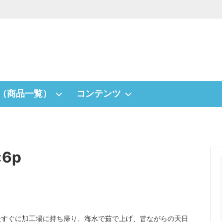
（商品一覧）
コンテンツ
出汁のパスタソース【冷凍便】
ギフト（箱入り）
6p
後すぐに加工場に持ち帰り、海水で茹で上げ、昔ながらの天日