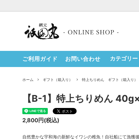
カテゴリー
ご利用ガイド
お問い合わせ
漁師の朝めし「おむすび」 【冷凍便】
祇園丸が選ばれる理由
しらす
ホーム
ギフト（箱入り）
特上ちりめん ギフト（箱入り）
単品（冷蔵便）
【B-1】特上ちりめん 40g×
2,800円(税込)
自然豊かな宇和海の新鮮なイワシの稚魚！自社船にて漁獲