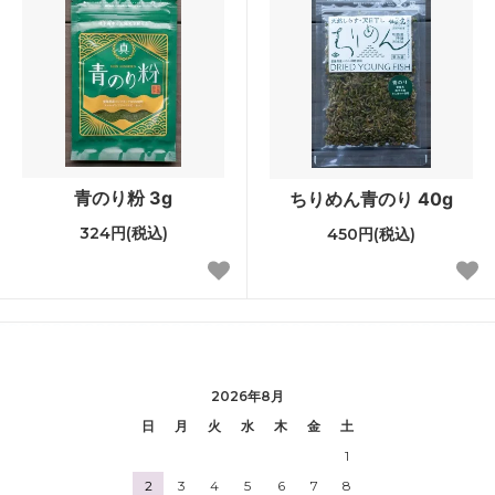
青のり粉 3g
ちりめん青のり 40g
324円(税込)
450円(税込)
2026年8月
日
月
火
水
木
金
土
1
2
3
4
5
6
7
8